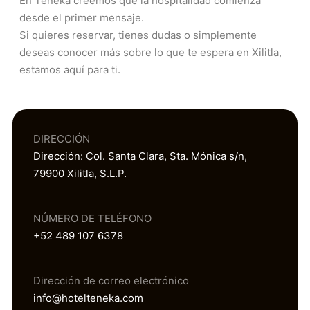
En Téneka creemos que la hospitalidad comienza
desde el primer mensaje.
Si quieres reservar, tienes dudas o simplemente
deseas conocer más sobre lo que te espera en Xilitla,
estamos aquí para ti.
DIRECCIÓN
Dirección: Col. Santa Clara, Sta. Mónica s/n,
79900 Xilitla, S.L.P.
NÚMERO DE TELÉFONO
+52 489 107 6378
Dirección de correo electrónico
info@hotelteneka.com